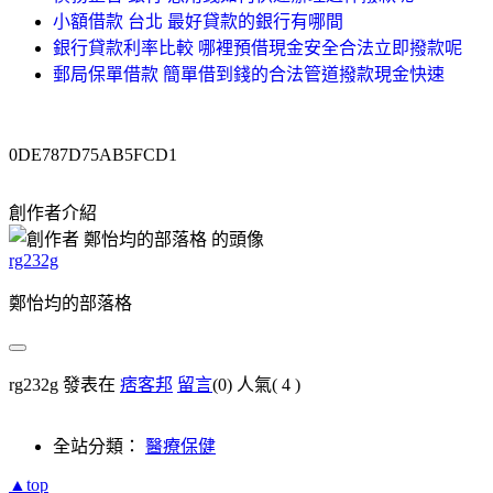
小額借款 台北 最好貸款的銀行有哪間
銀行貸款利率比較 哪裡預借現金安全合法立即撥款呢
郵局保單借款 簡單借到錢的合法管道撥款現金快速
0DE787D75AB5FCD1
創作者介紹
rg232g
鄭怡均的部落格
rg232g 發表在
痞客邦
留言
(0)
人氣(
4
)
全站分類：
醫療保健
▲top