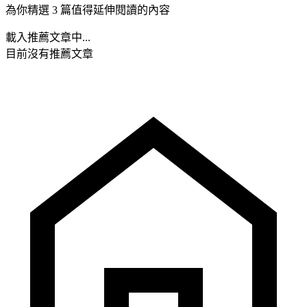
為你精選 3 篇值得延伸閱讀的內容
載入推薦文章中...
目前沒有推薦文章