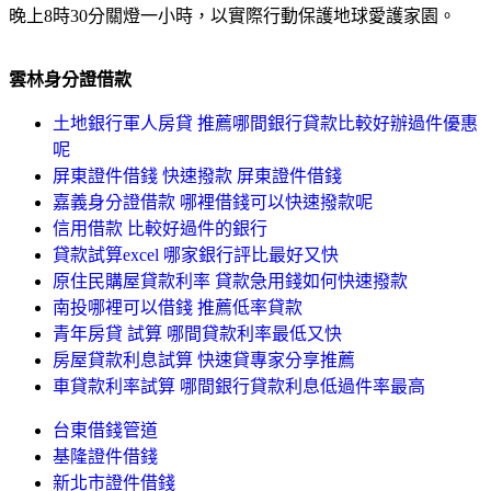
晚上8時30分關燈一小時，以實際行動保護地球愛護家園。
雲林身分證借款
土地銀行軍人房貸 推薦哪間銀行貸款比較好辦過件優惠
呢
屏東證件借錢 快速撥款 屏東證件借錢
嘉義身分證借款 哪裡借錢可以快速撥款呢
信用借款 比較好過件的銀行
貸款試算excel 哪家銀行評比最好又快
原住民購屋貸款利率 貸款急用錢如何快速撥款
南投哪裡可以借錢 推薦低率貸款
青年房貸 試算 哪間貸款利率最低又快
房屋貸款利息試算 快速貸專家分享推薦
車貸款利率試算 哪間銀行貸款利息低過件率最高
台東借錢管道
基隆證件借錢
新北市證件借錢