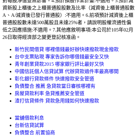
對每股淨值並無影響。4.預計換股作業計畫:不適用。5.預計減
資新股上櫃後之上櫃普通股股數及比率（減資後上櫃普通股數
A、A/減資後已發行普通股）:不適用。6.前項預計減資後上櫃
普通股股數未達500萬股且未達25%者，請說明股權流通性偏
低之因應措施:不適用。7.其他應敘明事項:本公司於105年02月
26日取得經濟部之變更登記核准函。
新竹民間借貸 哪裡借錢最好辦快速撥款現金撥款
台中支票貼現 專家告訴你哪借錢最安全又快
青年創業貸款2015 哪家銀行評比最好又快
中國信託個人信貸試算 代辦貸款過件率最高哪間
彰化銀行貸款條件 快速撥款安全管道
負債整合 推薦 急貸款當日審核哪裡有
房屋貸款利率 急貸推薦安全管道
渣打信貸條件 貸款急用錢如何快速撥款
當舖借款利息
台新信貸試算
負債整合 前置協商