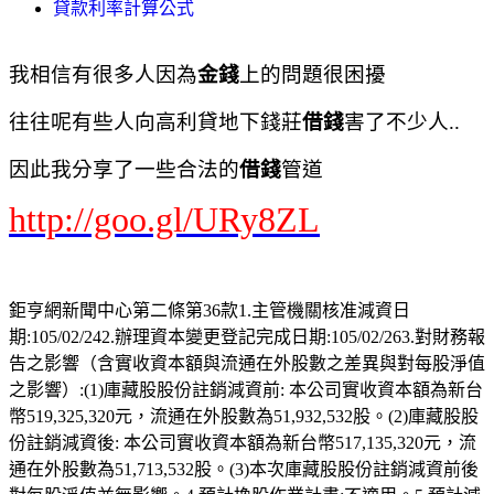
貸款利率計算公式
我相信有很多人因為
金錢
上的問題很困擾
往往呢有些人向高利貸地下錢莊
借錢
害了不少人..
因此我分享了一些合法的
借錢
管道
http://goo.gl/URy8ZL
鉅亨網新聞中心第二條第36款1.主管機關核准減資日
期:105/02/242.辦理資本變更登記完成日期:105/02/263.對財務報
告之影響（含實收資本額與流通在外股數之差異與對每股淨值
之影響）:(1)庫藏股股份註銷減資前: 本公司實收資本額為新台
幣519,325,320元，流通在外股數為51,932,532股。(2)庫藏股股
份註銷減資後: 本公司實收資本額為新台幣517,135,320元，流
通在外股數為51,713,532股。(3)本次庫藏股股份註銷減資前後