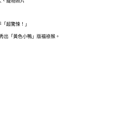
人、寵物照片
呼「超驚悚！」
團秀出「黃色小鴨」版福祿猴。