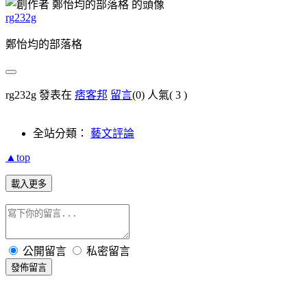
rg232g
鄭怡均的部落格
rg232g 發表在
痞客邦
留言
(0)
人氣(
3
)
全站分類：
藝文評論
▲top
載入更多
公開留言
私密留言
發佈留言