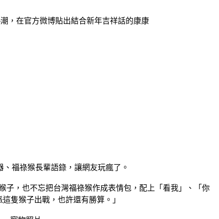
熱潮，在官方微博貼出結合新年吉祥話的康康
器、福祿猴長輩語錄，讓網友玩瘋了。
家猴子，也不忘把台灣福祿猴作成表情包，配上「看我」、「你
果派這隻猴子出戰，也許還有勝算。」