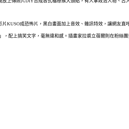
放上傳照片DIY合成各式福祿猴大頭貼，有人拿政治人物、古
片KUSO成恐怖片，黑白畫面加上音效、雜訊特效，讓網友直
圖」，配上搞笑文字，毫無違和感。插畫家拉裘立蓓爾則在粉絲