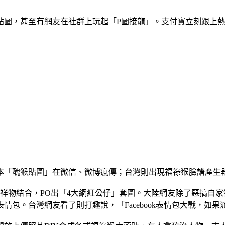
貼圖，甚至有網友在社群上玩起「P圖接龍」。支付寶立刻跟上
本「醜猴貼圖」在微信、微博瘋傳；台灣則出現福祿猴臉譜產生
祥物結合，PO出「4大網紅公仔」套圖。大陸網友除了惡搞自
包。台灣網友看了則打趣說，「Facebook表情包大戰，如