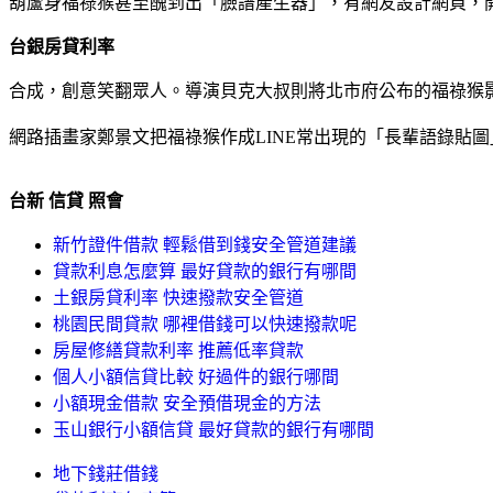
葫蘆身福祿猴甚至醜到出「臉譜產生器」，有網友設計網頁，開
台銀房貸利率
合成，創意笑翻眾人。導演貝克大叔則將北市府公布的福祿猴影
網路插畫家鄭景文把福祿猴作成LINE常出現的「長輩語錄貼
台新 信貸 照會
新竹證件借款 輕鬆借到錢安全管道建議
貸款利息怎麼算 最好貸款的銀行有哪間
土銀房貸利率 快速撥款安全管道
桃園民間貸款 哪裡借錢可以快速撥款呢
房屋修繕貸款利率 推薦低率貸款
個人小額信貸比較 好過件的銀行哪間
小額現金借款 安全預借現金的方法
玉山銀行小額信貸 最好貸款的銀行有哪間
地下錢莊借錢