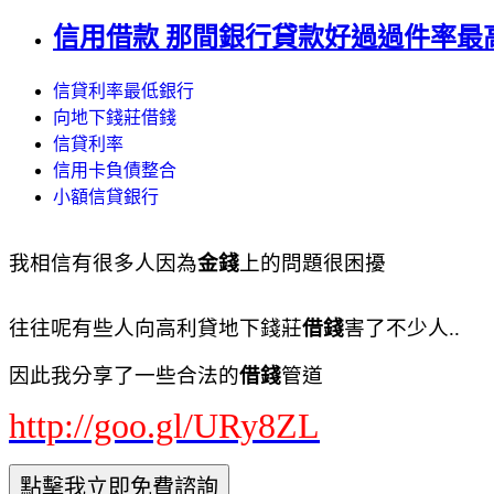
信用借款 那間銀行貸款好過過件率最
信貸利率最低銀行
向地下錢莊借錢
信貸利率
信用卡負債整合
小額信貸銀行
我相信有很多人因為
金錢
上的問題很困擾
往往呢有些人向高利貸地下錢莊
借錢
害了不少人..
因此我分享了一些合法的
借錢
管道
http://goo.gl/URy8ZL