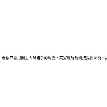
！看似只會甩開主人鹹豬手的尾巴，其實還能夠間接提供熱能，