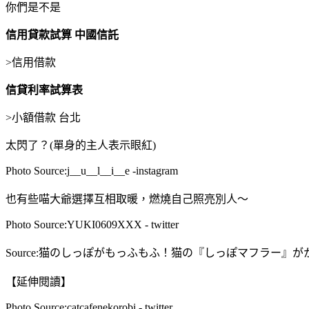
你們是不是
信用貸款試算 中國信託
>
信用借款
信貸利率試算表
>
小額借款 台北
太閃了？(單身的主人表示眼紅)
Photo Source:j__u__l__i__e -instagram
也有些喵大爺選擇互相取暖，燃燒自己照亮別人～
Photo Source:YUKI0609XXX - twitter
Source:猫のしっぽがもっふもふ！猫の『しっぽマフラー』がかわいい～。
【延伸閱讀】
Photo Source:catcafenekorobi - twitter