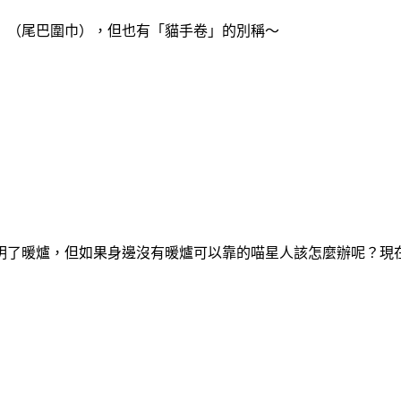
」（尾巴圍巾），但也有「貓手卷」的別稱～
明了暖爐，但如果身邊沒有暖爐可以靠的喵星人該怎麼辦呢？現