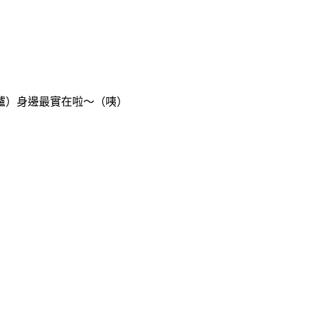
爐）身邊最實在啦～（咦）