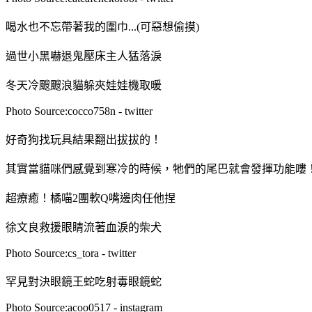
喝水也不忘帶著我的圍巾...(可惡想偷摸)
過世小黑嚇退鬼壓床主人猛落淚
冬天冷颼颼浪貓躲夾娃娃機取暖
Photo Source:cocco758n - twitter
好奇狗找玩具結果翻出拔拔的！
其實當貓咪們感覺到寒冷的時候，牠們的尾巴就會發揮功能嘍
超療癒！橘喵2團軟Q嘴邊肉任他捏
徐文良救援眼睛流著血淚的柴犬
Photo Source:cs_tora - twitter
罕見對決眼鏡王蛇吃射毒眼鏡蛇
Photo Source:acoo0517 - instagram