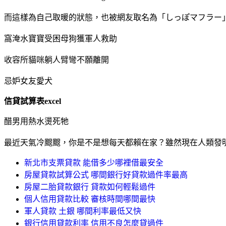
而這樣為自己取暖的狀態，也被網友取名為「しっぽマフラー
窩淹水寶寶受困母狗獲軍人救助
收容所貓咪躺人臂彎不願離開
忌妒女友愛犬
信貸試算表excel
醋男用熱水燙死牠
最近天氣冷颼颼，你是不是想每天都賴在家？雖然現在人類發
新北市支票貸款 能借多少哪裡借最安全
房屋貸款試算公式 哪間銀行好貸款過件率最高
房屋二胎貸款銀行 貸款如何輕鬆過件
個人信用貸款比較 審核時間哪間最快
軍人貸款 土銀 哪間利率最低又快
銀行信用貸款利率 信用不良怎麼貸過件