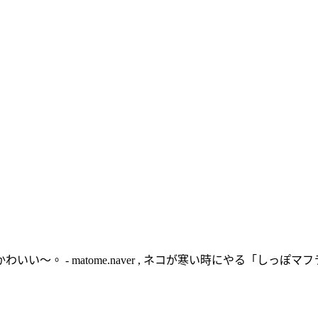
 - matome.naver , ネコが寒い時にやる「しっぽマフラー」が