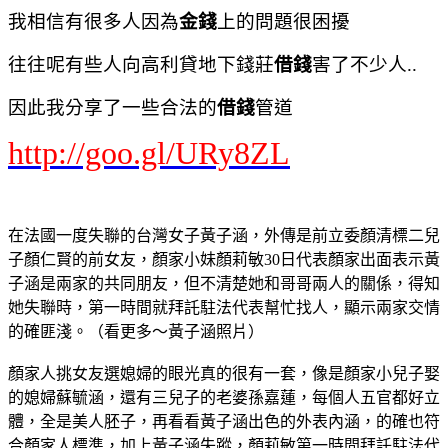
我相信有很多人因為
金錢
上的問題很困擾
往往呢有些人向高利貸地下錢莊
借錢
害了不少人..
因此我分享了一些合法的
借錢
管道
http://goo.gl/URy8ZL
在法國一度失聯的台灣女子黃子涵，外傳是前立委顏清標二兒
子顏仁賢的前女友，顏家小妹顏莉敏30日代表顏家出面表示黃
子涵是兩家的共同朋友，但不清楚她和哥哥兩人的關係，得知
她失聯時，第一時間就拜託駐法代表幫忙找人，顯示兩家交情
的確匪淺。（看更多～黃子涵照片）
顏家人挑女友選媳婦的眼光真的很有一套，像是顏家小兒子娶
的媳婦蘇毓涵，還有三兒子的老婆孫嘉蓮，每個人五官都好立
體，全是美人胚子，再看看黃子涵出色的外表內涵，的確也符
合顏家人標準，加上黃子涵失蹤，顏莉敏第一時間拜託駐法代