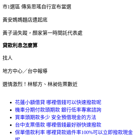
市1選區 傳吳思瑤自行宣布當選
黃安媽媽麵店遭起底
黃子涵失蹤，顏家第一時間託代表處
貸款利息怎麼算
找人
地方中心／台中報導
選情激烈！林郁方、林昶佐票數近
花蓮小額借貸 哪裡借錢可以快速撥款呢
機車分期付款頭期款 銀行低率專案諮詢
買車頭期款多少 安全預借現金的方法
台中支票借款 哪裡借錢最好辦快速撥款
保單借款利率 哪裡貸款過件率100%可以立即撥款現金
呢