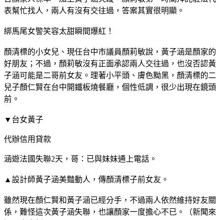
表幫忙找人，兩人有沒有交往過，答案其實很明顯。
綁馬尾女警笑容太甜瞬間爆紅！
顏清標的小女兒、現任台中市議員顏莉敏說，黃子涵是顏家的
好朋友；不過，顏莉敏沒有正面承認兩人交往過，也沒否認黃
子涵可能是二哥前女友。理著小平頭、膚色黝黑，顏清標的二
兒子顏仁賢在台中開鐵板燒餐廳，個性低調，很少出現在鏡頭
前。
▼台女黃子
代辦信用貸款
涵遊法國失聯2天，哥：已與妹妹通上電話。
▲設計師黃子涵美豔動人，傳顏清標子前女友。
雖然現在顏仁賢和黃子涵已經分手，不過兩人依然維持好友關
係，難怪這次黃子涵失聯，也讓顏家一度擔心不已。（新聞來