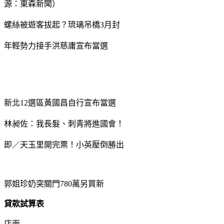
源：東森新聞）
螺絲被遊客拔起？琉璃吊橋3月封
年輕勢力接手洪慈庸宣布當選
新北12選區黃國昌自行宣布當選
林昶佐：我長髮、刺青將進國會！
即／天玉里開完票！小英壓倒勝出
郭姐珍奶突關門780萬另買新
貸款試算表
店面