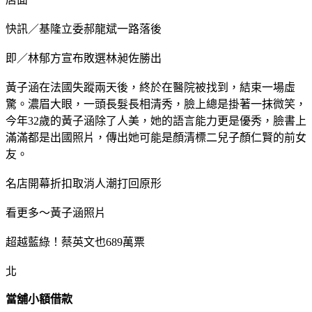
快訊／基隆立委郝龍斌一路落後
即／林郁方宣布敗選林昶佐勝出
黃子涵在法國失蹤兩天後，終於在醫院被找到，結束一場虛
驚。濃眉大眼，一頭長髮長相清秀，臉上總是掛著一抹微笑，
今年32歲的黃子涵除了人美，她的語言能力更是優秀，臉書上
滿滿都是出國照片，傳出她可能是顏清標二兒子顏仁賢的前女
友。
名店開幕折扣取消人潮打回原形
看更多～黃子涵照片
超越藍綠！蔡英文也689萬票
北
當舖小額借款