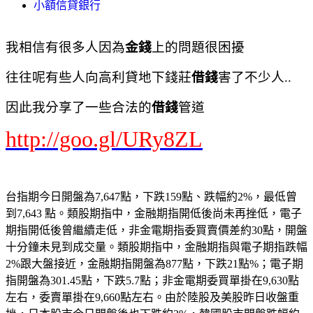
小額信貸銀行
我相信有很多人因為
金錢
上的問題很困擾
往往呢有些人向高利貸地下錢莊
借錢
害了不少人..
因此我分享了一些合法的
借錢
管道
http://goo.gl/URy8ZL
台指期今日開盤為7,647點，下跌159點、跌幅約2%，最低曾
到7,643 點。類股期指中，金融期指開低後尚未再挫低，電子
期指開低後曾繼續走低，非金電期指委買賣價差約30點，開盤
十分鐘未見到成交量。類股期指中，金融期指與電子期指跌幅
2%跟大盤接近，金融期指開盤為877點，下跌21點%；電子期
指開盤為301.45點，下跌5.7點；非金電期委買單掛在9,630點
左右，委賣單掛在9,660點左右。由於陸股及美股昨日收盤重