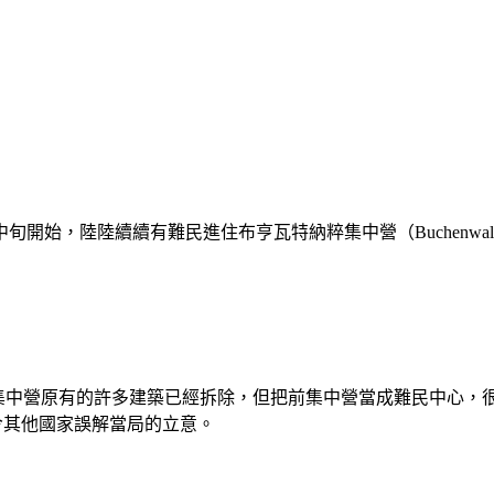
陸陸續續有難民進住布亨瓦特納粹集中營（Buchenwald）原址。布
認為，即便集中營原有的許多建築已經拆除，但把前集中營當成難民
有可能令其他國家誤解當局的立意。