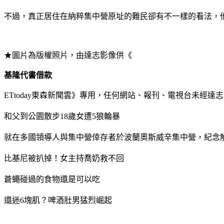
不過，真正居住在納粹集中營原址的難民卻有不一樣的看法，
★圖片為版權照片，由達志影像供《
基隆代書借款
ETtoday東森新聞雲》專用，任何網站、報刊、電視台未經
和父到公園散步18歲女遭5狼輪暴
就在多國領導人與集中營倖存者於波蘭奧斯威辛集中營，紀念解放7
比基尼被扒掉！女主持喬奶救不回
蒼蠅碰過的食物還是可以吃
還迷6塊肌？啤酒肚男猛烈崛起