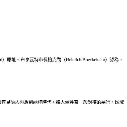
亨瓦特市長柏克勒（Heinrich Boeckeluehr）認為，
中心，很容易讓人聯想到納粹時代，將人像牲畜一般對待的暴行。區域