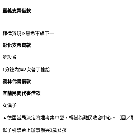
嘉義支票借款
菲律賓現IS黑色軍旗下一
彰化支票貸款
步設省
1分鐘內摔2次普丁輸給
雲林代書借款
宜蘭民間代書借款
女漢子
▲德國當局決定將達考集中營，轉變為難民收容中心。（圖／
猴子引擎蓋上辦事嚇哭3歲女孩