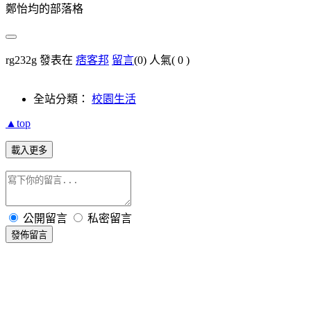
鄭怡均的部落格
rg232g 發表在
痞客邦
留言
(0)
人氣(
0
)
全站分類：
校園生活
▲top
載入更多
公開留言
私密留言
發佈留言