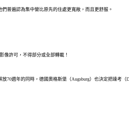
他們普遍認為集中營比原先的住處更寬敞，而且更舒服。
達志影像許可，不得部分或全部轉載！
0週年的同時，德國奧格斯堡（Augsburg）也決定把達考（D