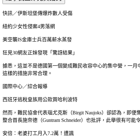
快訊／伊斯坦堡傳爆炸數人受傷
紐約少女性侵案4男落網
美空襲IS金庫士兵百萬薪水蒸發
狂見30網友正妹發現「驚訝結果」
據悉，這並不是德國第一個變成難民收容中心的集中營，一月中旬開始，
這樣的措施非常合理。
國際中心／綜合報導
西班牙逃稅皇族用公款買哈利波特
然而，難民協會代表瑙尤克斯（Birgit Naujoks）卻
整合首長施奈德（Guntram Schneider）也批評，此舉很
安倍：老婆打工月入7.2萬！遭諷